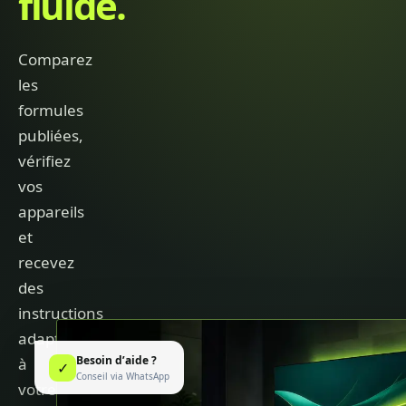
fluide.
Comparez
les
formules
publiées,
vérifiez
vos
appareils
et
recevez
des
instructions
adaptées
Besoin d’aide ?
à
✓
Conseil via WhatsApp
votre