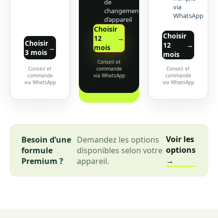
de
via
changement
WhatsApp
d’appareil
Choisir
Choisir
12
→
Choisir
12
→
mois
→
3 mois
mois
Conseil et
Conseil et
commande
Conseil et
commande
via WhatsApp
commande
via WhatsApp
via WhatsApp
Voir les
Besoin d’une
Demandez les options
options
formule
disponibles selon votre
→
Premium ?
appareil.