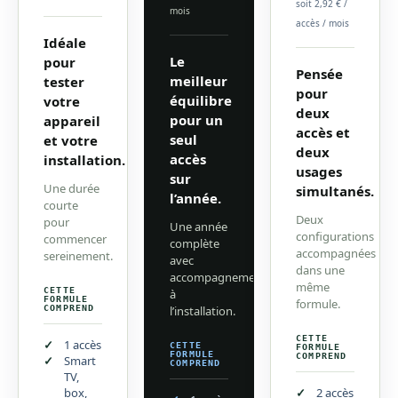
soit 2,92 € /
mois
accès / mois
Idéale
Le
pour
Pensée
meilleur
tester
pour
équilibre
votre
deux
pour un
appareil
accès et
seul
et votre
deux
accès
installation.
usages
sur
Une durée
simultanés.
l’année.
courte
Deux
pour
Une année
configurations
commencer
complète
accompagnées
sereinement.
avec
dans une
accompagnement
même
CETTE
à
FORMULE
formule.
COMPREND
l’installation.
CETTE
1 accès
CETTE
FORMULE
FORMULE
COMPREND
Smart
COMPREND
TV,
box,
2 accès